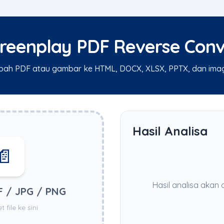
creenplay PDF Reverse Conv
bah PDF atau gambar ke HTML, DOCX, XLSX, PPTX, dan ima
Hasil Analisa
📄
Hasil analisa akan d
DF / JPG / PNG
 file ke sini