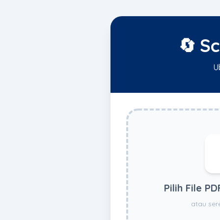
🔄 S
U
Pilih File P
atau seret