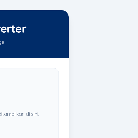
erter
ge
itampilkan di sini.