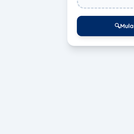
🔍
Mula